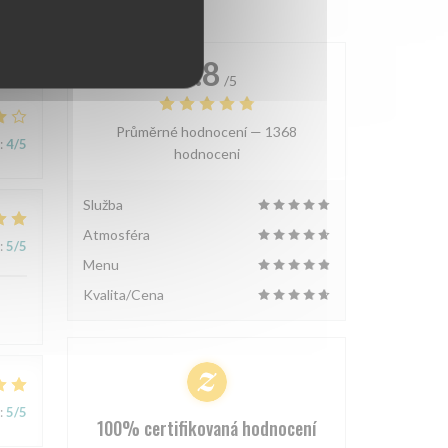
4.8
/5
Průměrné hodnocení —
1368
:
4
/5
hodnoceni
Služba
Atmosféra
:
5
/5
Menu
Kvalita/Cena
:
5
/5
100% certifikovaná hodnocení