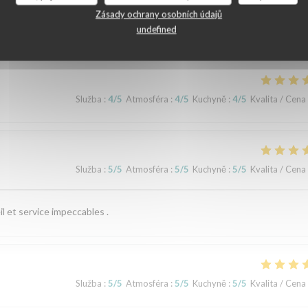
ní našich zákazníků
Zásady ochrany osobních údajů
undefined
Služba
:
4
/5
Atmosféra
:
4
/5
Kuchyně
:
4
/5
Kvalita / Cena
Služba
:
5
/5
Atmosféra
:
5
/5
Kuchyně
:
5
/5
Kvalita / Cena
il et service impeccables .
Služba
:
5
/5
Atmosféra
:
5
/5
Kuchyně
:
5
/5
Kvalita / Cena