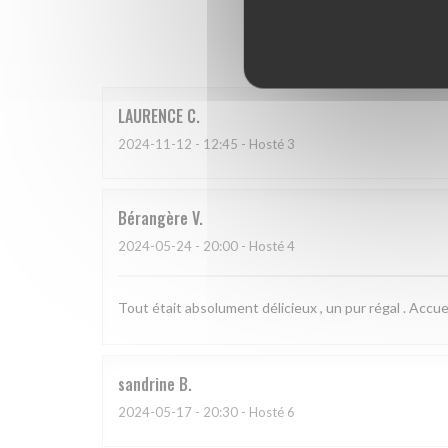
Hodnoce
LAURENCE
C
2024-11-12
- 12:45 - Hosté 3
Bérangère
V
2024-05-24
- 20:00 - Hosté 4
Tout était absolument délicieux , un pur régal . Accue
sandrine
B
2024-05-17
- 20:30 - Hosté 6