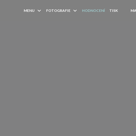
MENU
FOTOGRAFIE
HODNOCENÍ
TISK
MA
((OTEV
((OT