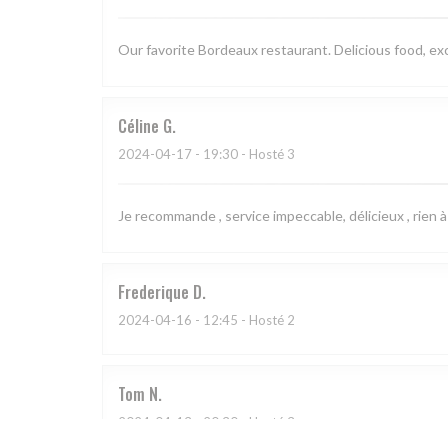
Our favorite Bordeaux restaurant. Delicious food, exce
Céline
G
2024-04-17
- 19:30 - Hosté 3
Je recommande , service impeccable, délicieux , rien à 
Frederique
D
2024-04-16
- 12:45 - Hosté 2
Tom
N
2024-04-13
- 20:30 - Hosté 3