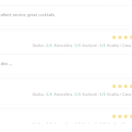
llent service, great cocktails.
Služba
:
5
/5
Atmosféra
:
5
/5
Kuchyně
:
5
/5
Kvalita / Cena
dire ….
Služba
:
5
/5
Atmosféra
:
5
/5
Kuchyně
:
5
/5
Kvalita / Cena
Služba
:
5
/5
Atmosféra
:
5
/5
Kuchyně
:
5
/5
Kvalita / Cena