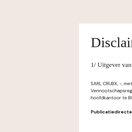
Discla
1/ Uitgever van
SARL CRUBX, -, met
Vennootschapsregi
hoofdkantoor te B
Publicatiedirecteu