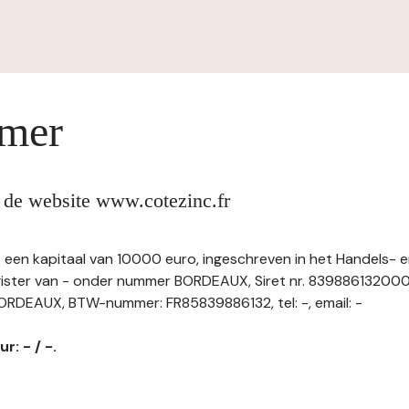
imer
 de website www.cotezinc.fr
 een kapitaal van 10000 euro, ingeschreven in het Handels- 
ster van - onder nummer BORDEAUX, Siret nr. 839886132000
ORDEAUX, BTW-nummer: FR85839886132, tel: -, email: -
r: - / -.