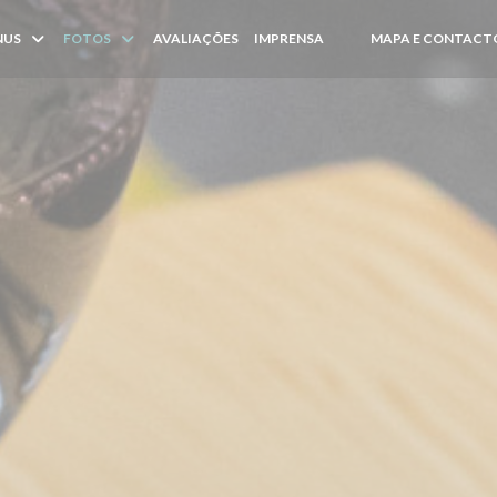
NUS
FOTOS
AVALIAÇÕES
IMPRENSA
MAPA E CONTACT
((ABRE NUMA NOVA JAN
((ABRE NUMA NOVA J