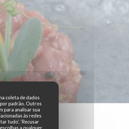
 na coleta de dados
 por padrão. Outros
 para analisar sua
elacionadas às redes
tar tudo', 'Recusar
 escolhas a qualquer