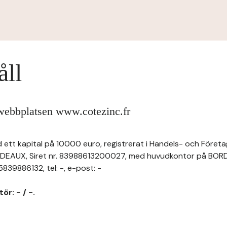
åll
 webbplatsen www.cotezinc.fr
ett kapital på 10000 euro, registrerat i Handels- och Företag
DEAUX, Siret nr. 83988613200027, med huvudkontor på BOR
9886132, tel: -, e-post: -
ör: - / -.