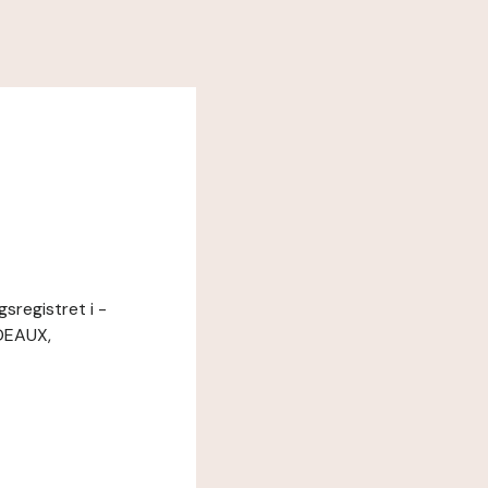
sregistret i -
DEAUX,