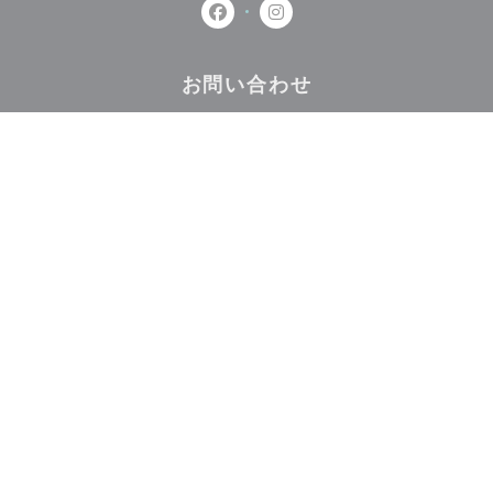
Facebook ((新しいウィンドウで開
Instagram ((新しいウィ
お問い合わせ
予約
取り除く
ニュースレター
*
当社のニュースレターを購読し、当社からのEメールによる個別コミュニケーション
やマーケティングオファーを受け取る。
登録する