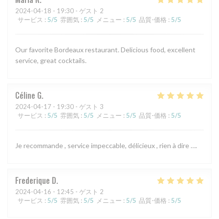
2024-04-18
- 19:30 - ゲスト 2
サービス
:
5
/5
雰囲気
:
5
/5
メニュー
:
5
/5
品質-価格
:
5
/5
Our favorite Bordeaux restaurant. Delicious food, excellent
service, great cocktails.
Céline
G
2024-04-17
- 19:30 - ゲスト 3
サービス
:
5
/5
雰囲気
:
5
/5
メニュー
:
5
/5
品質-価格
:
5
/5
Je recommande , service impeccable, délicieux , rien à dire ….
Frederique
D
2024-04-16
- 12:45 - ゲスト 2
サービス
:
5
/5
雰囲気
:
5
/5
メニュー
:
5
/5
品質-価格
:
5
/5