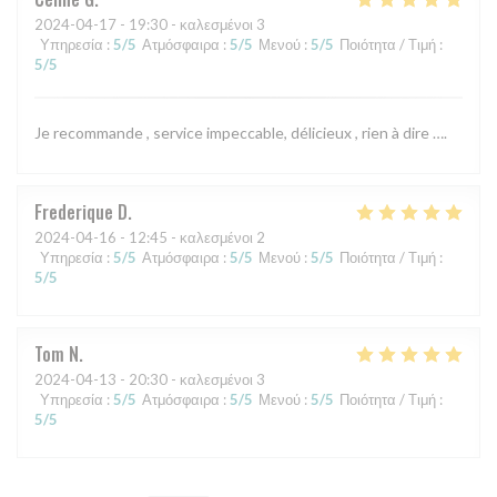
2024-04-17
- 19:30 - καλεσμένοι 3
Υπηρεσία
:
5
/5
Ατμόσφαιρα
:
5
/5
Μενού
:
5
/5
Ποιότητα / Τιμή
:
5
/5
Je recommande , service impeccable, délicieux , rien à dire ….
Frederique
D
2024-04-16
- 12:45 - καλεσμένοι 2
Υπηρεσία
:
5
/5
Ατμόσφαιρα
:
5
/5
Μενού
:
5
/5
Ποιότητα / Τιμή
:
5
/5
Tom
N
2024-04-13
- 20:30 - καλεσμένοι 3
Υπηρεσία
:
5
/5
Ατμόσφαιρα
:
5
/5
Μενού
:
5
/5
Ποιότητα / Τιμή
:
5
/5