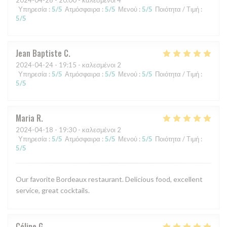
2024-04-26
- 20:00 - καλεσμένοι 4
Υπηρεσία
:
5
/5
Ατμόσφαιρα
:
5
/5
Μενού
:
5
/5
Ποιότητα / Τιμή
:
5
/5
Jean Baptiste
C
2024-04-24
- 19:15 - καλεσμένοι 2
Υπηρεσία
:
5
/5
Ατμόσφαιρα
:
5
/5
Μενού
:
5
/5
Ποιότητα / Τιμή
:
5
/5
Maria
R
2024-04-18
- 19:30 - καλεσμένοι 2
Υπηρεσία
:
5
/5
Ατμόσφαιρα
:
5
/5
Μενού
:
5
/5
Ποιότητα / Τιμή
:
5
/5
Our favorite Bordeaux restaurant. Delicious food, excellent
service, great cocktails.
Céline
G