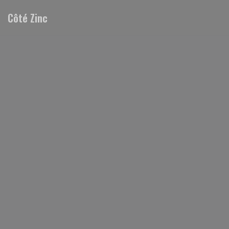
Πίνακας διαχείρισης "Μπισκότων" (Cookies)
Côté Zinc