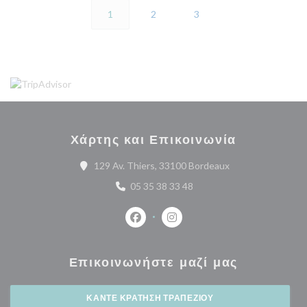
1
2
3
Χάρτης και Επικοινωνία
((ανοίγει σε νέο π
129 Av. Thiers, 33100 Bordeaux
05 35 38 33 48
Facebook ((ανοίγει σε νέο παράθυρο
Instagram ((ανοίγει σε νέο 
Επικοινωνήστε μαζί μας
ΚΆΝΤΕ ΚΡΆΤΗΣΗ ΤΡΑΠΕΖΙΟΎ