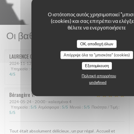
Ο ιστότοπος αυτός χρησιμοποιεί "μπισ
(cookies) και σας επιτρέπει να ελέγξετ
θέλετε να ενεργοποιήσετε
Οι βαθμολογίες πελατών μας
OK, αποδοχή όλων
Απόρριψε όλα τα "μπισκότα" (cookies)
LAURENCE
C
2024-11-12
- 12:45 - καλεσμένοι 3
Εξατομίκευση
Υπηρεσία
:
4
/5
Ατμόσφαιρα
:
4
/5
Μενού
:
4
/5
Ποιότητα / Τιμή
:
4
/5
Πολιτική απορρήτου
undefined
Bérangère
V
2024-05-24
- 20:00 - καλεσμένοι 4
Υπηρεσία
:
5
/5
Ατμόσφαιρα
:
5
/5
Μενού
:
5
/5
Ποιότητα / Τιμή
:
5
/5
Tout était absolument délicieux , un pur régal . Accueil et