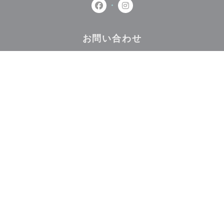
Facebook ((新しいウィンドウで開
Instagram ((新しいウィ
お問い合わせ
予約
取り除く
ニュースレター
*
当社のニュースレターを購読し、当社からのEメールによる個別コミュニケーション
やマーケティングオファーを受け取る。
登録する