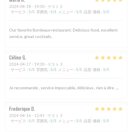
2024-04-18
- 19:30 - ゲスト 2
サービス
:
5
/5
雰囲気
:
5
/5
メニュー
:
5
/5
品質-価格
:
5
/5
Our favorite Bordeaux restaurant. Delicious food, excellent
service, great cocktails.
Céline
G
2024-04-17
- 19:30 - ゲスト 3
サービス
:
5
/5
雰囲気
:
5
/5
メニュー
:
5
/5
品質-価格
:
5
/5
Je recommande , service impeccable, délicieux , rien à dire ….
Frederique
D
2024-04-16
- 12:45 - ゲスト 2
サービス
:
5
/5
雰囲気
:
5
/5
メニュー
:
5
/5
品質-価格
:
5
/5