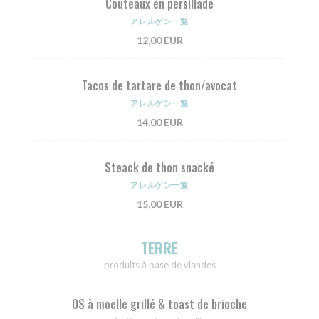
Couteaux en persillade
アレルゲン一覧
12,00 EUR
Tacos de tartare de thon/avocat
アレルゲン一覧
14,00 EUR
Steack de thon snacké
アレルゲン一覧
15,00 EUR
TERRE
produits à base de viandes
OS à moelle grillé & toast de brioche