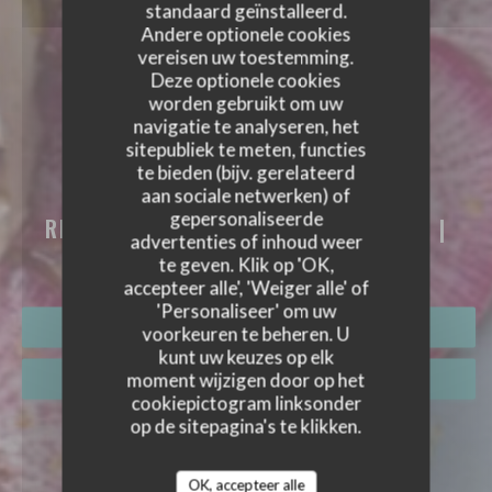
standaard geïnstalleerd.
Andere optionele cookies
vereisen uw toestemming.
Deze optionele cookies
worden gebruikt om uw
navigatie te analyseren, het
sitepubliek te meten, functies
CÔTÉ ZINC
te bieden (bijv. gerelateerd
aan sociale netwerken) of
CÔTÉ ZINC
gepersonaliseerde
RESTAURANT - TAPASBAR - WIJNBAR
|
advertenties of inhoud weer
BORDEAUX
te geven. Klik op 'OK,
accepteer alle', 'Weiger alle' of
'Personaliseer' om uw
RESERVEER EEN TAFEL
voorkeuren te beheren. U
kunt uw keuzes op elk
moment wijzigen door op het
AFHAAL
cookiepictogram linksonder
op de sitepagina's te klikken.
OK, accepteer alle