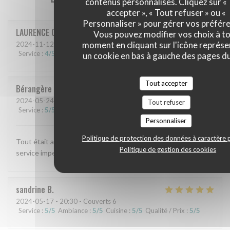
contenus personnalisés. Cliquez sur «
accepter », « Tout refuser » ou «
Personnaliser » pour gérer vos préfér
LAURENCE
C
Vous pouvez modifier vos choix à t
moment en cliquant sur l'icône représ
2024-11-12
- 12:45 - Couverts 3
Service
:
4
/5
Ambiance
:
4
/5
Cuisine
:
4
/5
Qualité / Prix
:
4
/5
un cookie en bas à gauche des pages du
Tout accepter
Bérangère
V
2024-05-24
- 20:00 - Couverts 4
Tout refuser
Service
:
5
/5
Ambiance
:
5
/5
Cuisine
:
5
/5
Qualité / Prix
:
5
/5
Personnaliser
Politique de protection des données à caractère 
Tout était absolument délicieux , un pur régal . Accueil et
Politique de gestion des cookies
service impeccables .
sandrine
B
2024-05-17
- 20:30 - Couverts 6
Service
:
5
/5
Ambiance
:
5
/5
Cuisine
:
5
/5
Qualité / Prix
:
5
/5