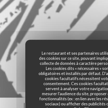
Le restaurant et ses partenaires utili
des cookies sur ce site, pouvant impliq
collecte de données à caractère perso
Les cookies dits « nécessaires » so
obligatoires et installés par défaut. D'
cookies facultatifs nécessitent vot
consentement. Ces cookies facultat
servent à analyser votre navigatio
mesurer l'audience du site, proposer
fonctionnalités (ex : en lien avec les r
Les avis de nos clients
sociaux) ou afficher des publicités 