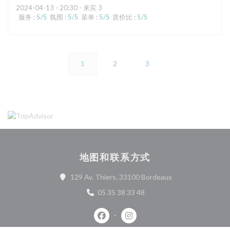
2024-04-13
- 20:30 - 来宾 3
服务
:
5
/5
氛围
:
5
/5
菜单
:
5
/5
质价比
:
5
/5
1
2
3
地图和联系方式
((在新窗口中打开))
129 Av. Thiers, 33100 Bordeaux
05 35 38 33 48
Facebook ((在新窗口中打开))
Instagram ((在新窗口中打开)