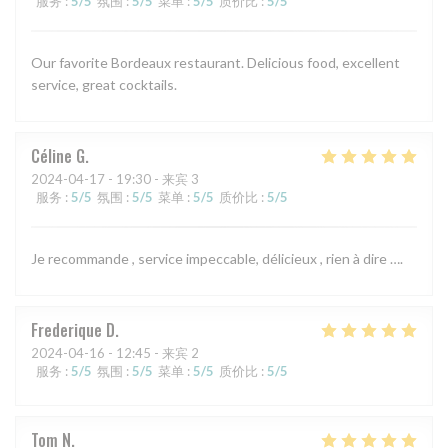
服务
:
5
/5
氛围
:
5
/5
菜单
:
5
/5
质价比
:
5
/5
Our favorite Bordeaux restaurant. Delicious food, excellent
service, great cocktails.
Céline
G
2024-04-17
- 19:30 - 来宾 3
服务
:
5
/5
氛围
:
5
/5
菜单
:
5
/5
质价比
:
5
/5
Je recommande , service impeccable, délicieux , rien à dire ….
Frederique
D
2024-04-16
- 12:45 - 来宾 2
服务
:
5
/5
氛围
:
5
/5
菜单
:
5
/5
质价比
:
5
/5
Tom
N