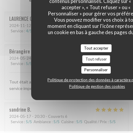
contenus personnalisés. Cliquez sur «
accepter », « Tout refuser » ou «
Personnaliser » pour gérer vos préfér
LAURENCE
C
Vous pouvez modifier vos choix à t
moment en cliquant sur l'icône représ
2024-11-12
- 12:45 - Couverts 3
Service
:
4
/5
Ambiance
:
4
/5
Cuisine
:
4
/5
Qualité / Prix
:
4
/5
un cookie en bas à gauche des pages du
Tout accepter
Bérangère
V
2024-05-24
- 20:00 - Couverts 4
Tout refuser
Service
:
5
/5
Ambiance
:
5
/5
Cuisine
:
5
/5
Qualité / Prix
:
5
/5
Personnaliser
Politique de protection des données à caractère 
Tout était absolument délicieux , un pur régal . Accueil et
Politique de gestion des cookies
service impeccables .
sandrine
B
2024-05-17
- 20:30 - Couverts 6
Service
:
5
/5
Ambiance
:
5
/5
Cuisine
:
5
/5
Qualité / Prix
:
5
/5