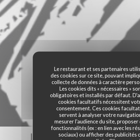
Le restaurant et ses partenaires utili
des cookies sur ce site, pouvant impliq
collecte de données à caractère perso
Les cookies dits « nécessaires » so
obligatoires et installés par défaut. D'
cookies facultatifs nécessitent vot
consentement. Ces cookies facultat
servent à analyser votre navigatio
mesurer l'audience du site, proposer
fonctionnalités (ex : en lien avec les r
Les avis de nos clients
sociaux) ou afficher des publicités 