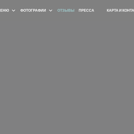
МЕНЮ
ФОТОГРАФИИ
ОТЗЫВЫ
ПРЕССА
КАРТА И КОНТ
((ОТКРЫВАЕТСЯ В 
((ОТКРЫВАЕТСЯ 