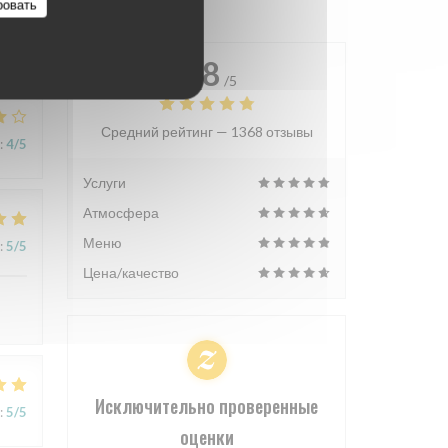
ровать
4.8
/5
Средний рейтинг —
1368 отзывы
:
4
/5
Услуги
Атмосфера
Меню
:
5
/5
Цена/качество
Исключительно проверенные
:
5
/5
оценки