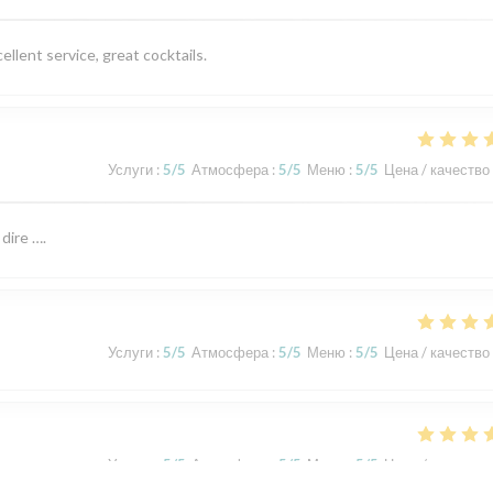
llent service, great cocktails.
Услуги
:
5
/5
Атмосфера
:
5
/5
Меню
:
5
/5
Цена / качество
dire ….
Услуги
:
5
/5
Атмосфера
:
5
/5
Меню
:
5
/5
Цена / качество
Услуги
:
5
/5
Атмосфера
:
5
/5
Меню
:
5
/5
Цена / качество