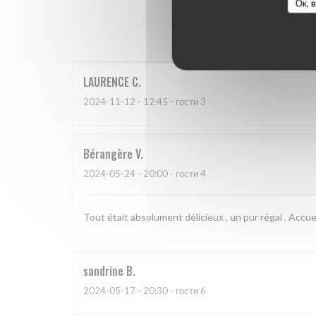
Ок, 
Оценки 
LAURENCE
C
2024-11-12
- 12:45 - гости 3
Bérangère
V
2024-05-24
- 20:00 - гости 4
Tout était absolument délicieux , un pur régal . Accue
sandrine
B
2024-05-17
- 20:30 - гости 6