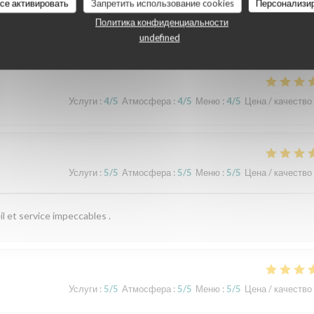
все активировать
Запретить использование cookies
Персонализи
наших посетителей
Политика конфиденциальности
undefined
Услуги
:
4
/5
Атмосфера
:
4
/5
Меню
:
4
/5
Цена / качество
Услуги
:
5
/5
Атмосфера
:
5
/5
Меню
:
5
/5
Цена / качество
il et service impeccables .
Услуги
:
5
/5
Атмосфера
:
5
/5
Меню
:
5
/5
Цена / качество