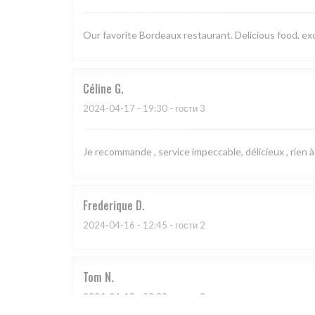
Our favorite Bordeaux restaurant. Delicious food, exce
Céline
G
2024-04-17
- 19:30 - гости 3
Je recommande , service impeccable, délicieux , rien à 
Frederique
D
2024-04-16
- 12:45 - гости 2
Tom
N
2024-04-13
- 20:30 - гости 3