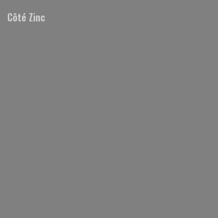
Панель управления cookies
Côté Zinc