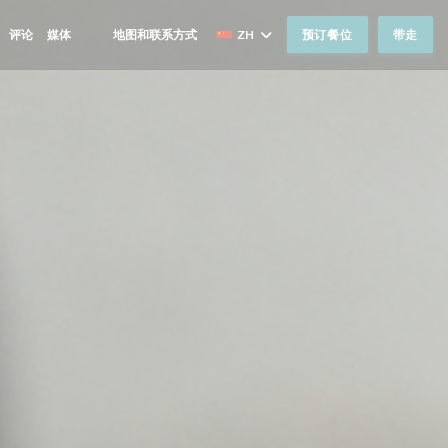
评论
媒体
地图和联系方式
ZH
预订餐位
带走
((在新窗口中打开))
((在新窗口中打开))