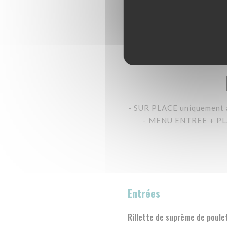
- SUR PLACE uniquemen
- MENU ENTREE + PL
Entrées
Rillette de suprême de poule