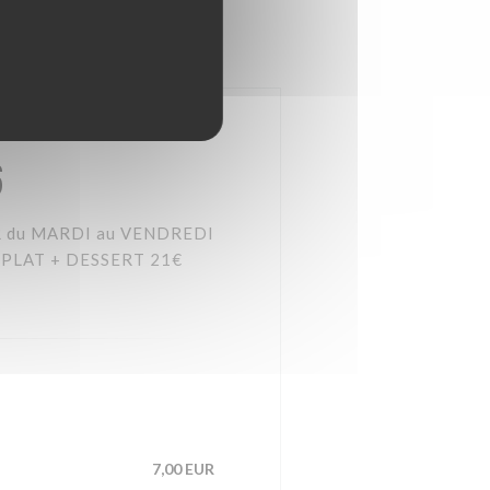
6
R du MARDI au VENDREDI
 PLAT + DESSERT 21€
7,00 EUR