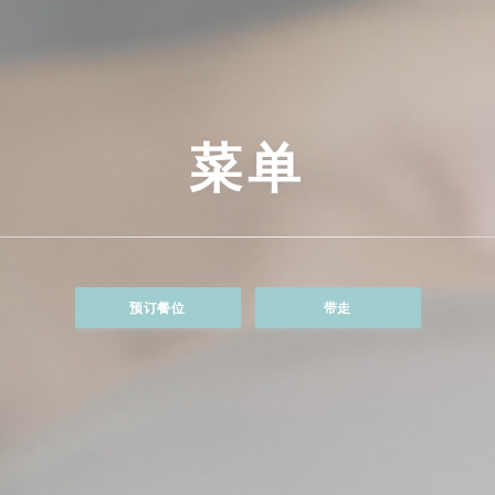
菜单
预订餐位
带走