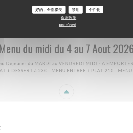
Menu du midi du 4 au 7 Aout 2026
TAPAS de CHEFFE
好的，全部接受
禁用
个性化
保密政策
undefined
Menu du midi du 4 au 7 Aout 202
t au Déjeuner du MARDI au VENDREDI MIDI - A EMPORTE
AT + DESSERT à 23€ - MENU ENTREE + PLAT 21€ - MENU
t