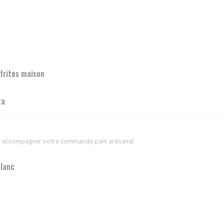
 frites maison
ta
ur accompagner votre commande pain artisanal
blanc