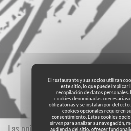
El restaurante y sus socios utilizan co
este sitio, lo que puede implicar 
recopilación de datos personales. 
cookies denominadas «necesarias»
obligatorias y se instalan por defecto
cookies opcionales requieren s
consentimiento. Estas cookies opcio
sirven para analizar su navegación, me
Las opiniones de nuestros clientes
audiencia del sitio, ofrecer funcional