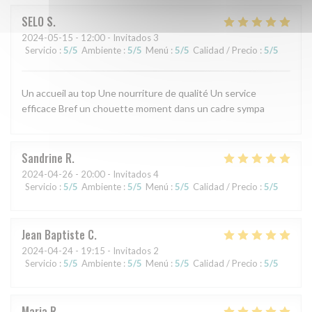
SELO
S
2024-05-15
- 12:00 - Invitados 3
Servicio
:
5
/5
Ambiente
:
5
/5
Menú
:
5
/5
Calidad / Precio
:
5
/5
Un accueil au top Une nourriture de qualité Un service
efficace Bref un chouette moment dans un cadre sympa
Sandrine
R
2024-04-26
- 20:00 - Invitados 4
Servicio
:
5
/5
Ambiente
:
5
/5
Menú
:
5
/5
Calidad / Precio
:
5
/5
Jean Baptiste
C
2024-04-24
- 19:15 - Invitados 2
Servicio
:
5
/5
Ambiente
:
5
/5
Menú
:
5
/5
Calidad / Precio
:
5
/5
Maria
R