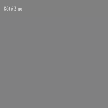
Personalización de sus opciones de cookies
Côté Zinc