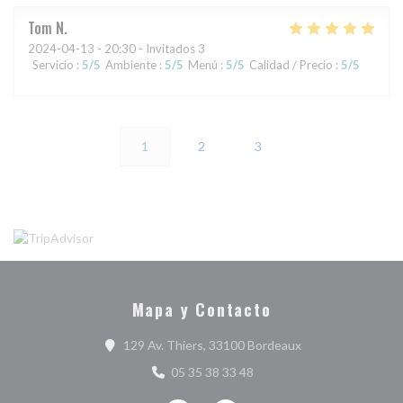
Tom
N
2024-04-13
- 20:30 - Invitados 3
Servicio
:
5
/5
Ambiente
:
5
/5
Menú
:
5
/5
Calidad / Precio
:
5
/5
1
2
3
Mapa y Contacto
((abre en una nuev
129 Av. Thiers, 33100 Bordeaux
05 35 38 33 48