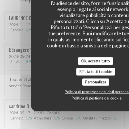
l'audience del sito, fornire funzionali
esempio, legate ai social network
visualizzare pubblicità o contenu
LAURENCE
C
personalizzati. Clicca su 'Accetta tu
2024-11-12
- 12:45 - Ospiti 3
'Rifiuta tutto' o 'Personalizza' per ges
Servizio
:
4
/5
Atmosfera
:
4
/5
Cucina
:
4
/5
Qualità / Prezzo
:
4
/5
tue preferenze. Puoi modificare le tue
in qualsiasi momento cliccando sull'ic
cookie in basso a sinistra delle pagine d
Bérangère
V
2024-05-24
- 20:00 - Ospiti 4
Ok, accetta tutto
Servizio
:
5
/5
Atmosfera
:
5
/5
Cucina
:
5
/5
Qualità / Prezzo
:
5
/5
Rifiuta tutti i cookie
Tout était absolument délicieux , un pur régal . Accueil et
Personalizza
service impeccables .
Politica di protezione dei dati personal
Politica di gestione dei cookie
sandrine
B
2024-05-17
- 20:30 - Ospiti 6
Servizio
:
5
/5
Atmosfera
:
5
/5
Cucina
:
5
/5
Qualità / Prezzo
:
5
/5