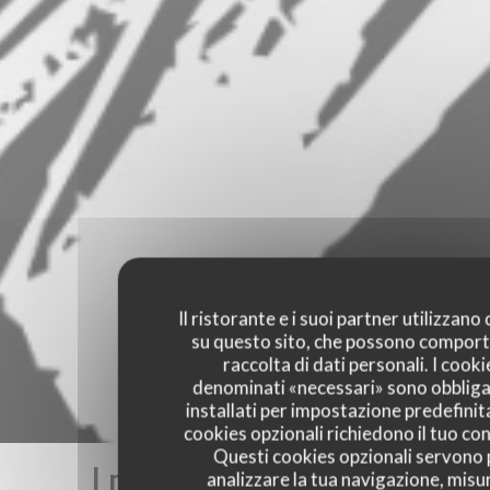
Il ristorante e i suoi partner utilizzano
su questo sito, che possono comport
raccolta di dati personali. I cooki
denominati «necessari» sono obbliga
installati per impostazione predefinita
cookies opzionali richiedono il tuo co
Questi cookies opzionali servono 
I pareri dei nostri clienti
analizzare la tua navigazione, misu