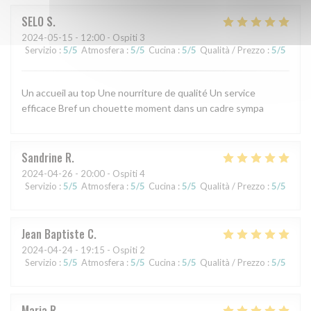
SELO
S
2024-05-15
- 12:00 - Ospiti 3
Servizio
:
5
/5
Atmosfera
:
5
/5
Cucina
:
5
/5
Qualità / Prezzo
:
5
/5
Un accueil au top Une nourriture de qualité Un service
efficace Bref un chouette moment dans un cadre sympa
Sandrine
R
2024-04-26
- 20:00 - Ospiti 4
Servizio
:
5
/5
Atmosfera
:
5
/5
Cucina
:
5
/5
Qualità / Prezzo
:
5
/5
Jean Baptiste
C
2024-04-24
- 19:15 - Ospiti 2
Servizio
:
5
/5
Atmosfera
:
5
/5
Cucina
:
5
/5
Qualità / Prezzo
:
5
/5
Maria
R