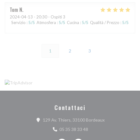
Tom
N
2024-04-13
- 20:30 - Ospiti 3
Servizio
:
5
/5
Atmosfera
:
5
/5
Cucina
:
5
/5
Qualità / Prezzo
:
5
/5
1
2
3
Contattaci
((apre una nuova f
129 Av. Thiers, 33100 Bordeaux
05 35 38 33 48