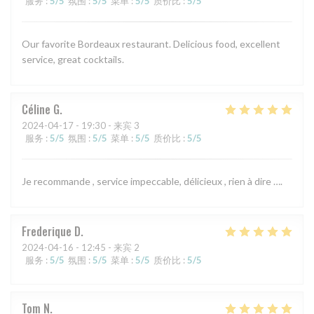
服务
:
5
/5
氛围
:
5
/5
菜单
:
5
/5
质价比
:
5
/5
Our favorite Bordeaux restaurant. Delicious food, excellent
service, great cocktails.
Céline
G
2024-04-17
- 19:30 - 来宾 3
服务
:
5
/5
氛围
:
5
/5
菜单
:
5
/5
质价比
:
5
/5
Je recommande , service impeccable, délicieux , rien à dire ….
Frederique
D
2024-04-16
- 12:45 - 来宾 2
服务
:
5
/5
氛围
:
5
/5
菜单
:
5
/5
质价比
:
5
/5
Tom
N