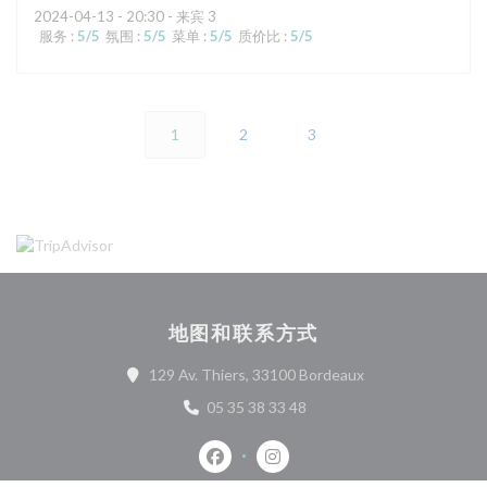
2024-04-13
- 20:30 - 来宾 3
服务
:
5
/5
氛围
:
5
/5
菜单
:
5
/5
质价比
:
5
/5
1
2
3
地图和联系方式
((在新窗口中打开))
129 Av. Thiers, 33100 Bordeaux
05 35 38 33 48
Facebook ((在新窗口中打开))
Instagram ((在新窗口中打开)